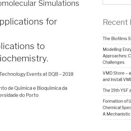
iomolecular Simulations
plications for
Recent 
The Biofilms S
lications to
Modelling En
iochemistry.
Approaches: C
Challenges
VMD Store – a
echnology Events at DQB – 2018
and Install V
to de Química e Bioquímica da
The 19th YSF 
ersidade do Porto
Formation of U
Chemical Spec
A Mechanistic