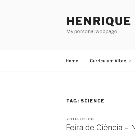
Skip
to
HENRIQUE
content
My personal webpage
Home
Curriculum Vitae
TAG:
SCIENCE
POSTED
2018-03-08
ON
Feira de Ciência –