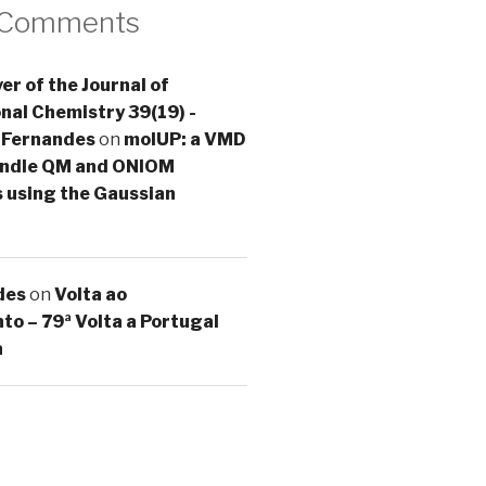
 Comments
er of the Journal of
al Chemistry 39(19) -
 Fernandes
on
molUP: a VMD
handle QM and ONIOM
s using the Gaussian
des
on
Volta ao
o – 79ª Volta a Portugal
a