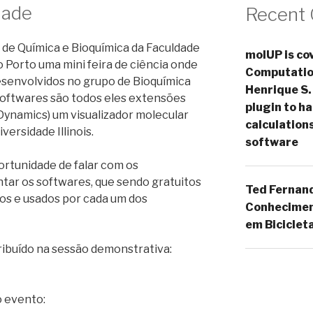
dade
Recent
de Química e Bioquímica da Faculdade
molUP is cov
o Porto uma mini feira de ciência onde
Computation
senvolvidos no grupo de Bioquímica
Henrique S.
softwares são todos eles extensões
plugin to 
Dynamics) um visualizador molecular
calculation
versidade Illinois.
software
ortunidade de falar com os
ar os softwares, que sendo gratuitos
Ted Fernan
os e usados por cada um dos
Conheciment
em Biciclet
stribuído na sessão demonstrativa:
o evento: