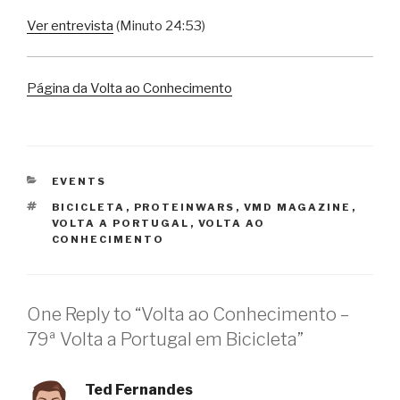
Ver entrevista
(Minuto 24:53)
Página da Volta ao Conhecimento
CATEGORIES
EVENTS
TAGS
BICICLETA
,
PROTEINWARS
,
VMD MAGAZINE
,
VOLTA A PORTUGAL
,
VOLTA AO
CONHECIMENTO
One Reply to “Volta ao Conhecimento –
79ª Volta a Portugal em Bicicleta”
Ted Fernandes