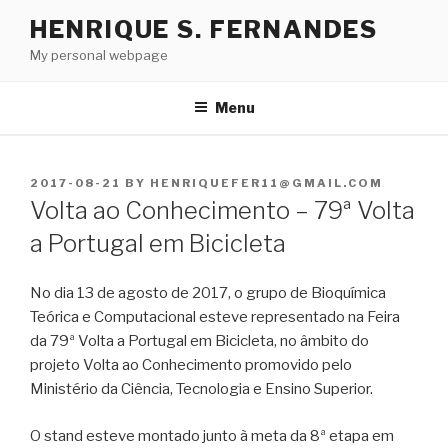
Skip
HENRIQUE S. FERNANDES
to
My personal webpage
content
Menu
POSTED
2017-08-21
BY
HENRIQUEFER11@GMAIL.COM
ON
Volta ao Conhecimento – 79ª Volta
a Portugal em Bicicleta
No dia 13 de agosto de 2017, o grupo de Bioquímica
Teórica e Computacional esteve representado na Feira
da 79ª Volta a Portugal em Bicicleta, no âmbito do
projeto Volta ao Conhecimento promovido pelo
Ministério da Ciência, Tecnologia e Ensino Superior.
O stand esteve montado junto à meta da 8ª etapa em