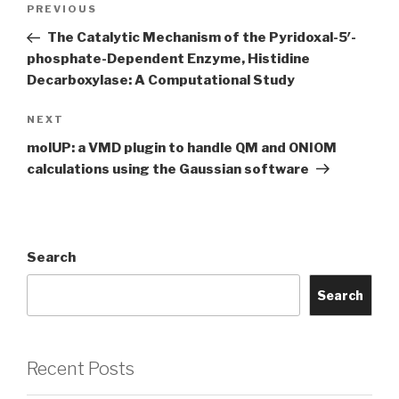
Previous
PREVIOUS
navigation
Post
The Catalytic Mechanism of the Pyridoxal-5′-
phosphate-Dependent Enzyme, Histidine
Decarboxylase: A Computational Study
Next
NEXT
Post
molUP: a VMD plugin to handle QM and ONIOM
calculations using the Gaussian software
Search
Search
Recent Posts