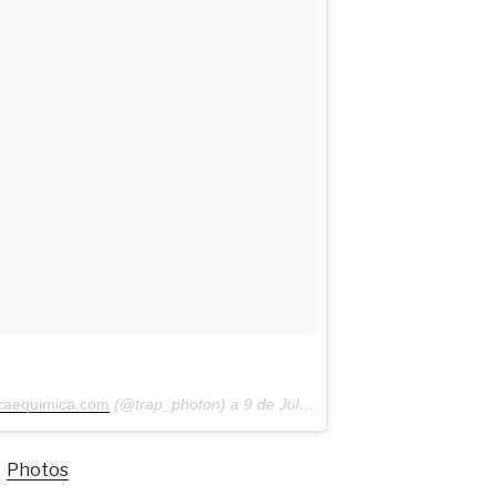
icaequimica.com
(@trap_photon) a
9 de Jul, 2018 às 6:53 PDT
Photos