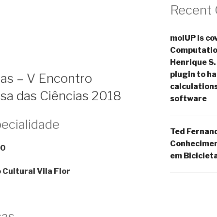
Recent
molUP is cov
Computation
Henrique S.
plugin to 
as – V Encontro
calculation
asa das Ciências 2018
software
ecialidade
Ted Fernan
Conheciment
30
em Biciclet
Cultural Vila Flor
cas