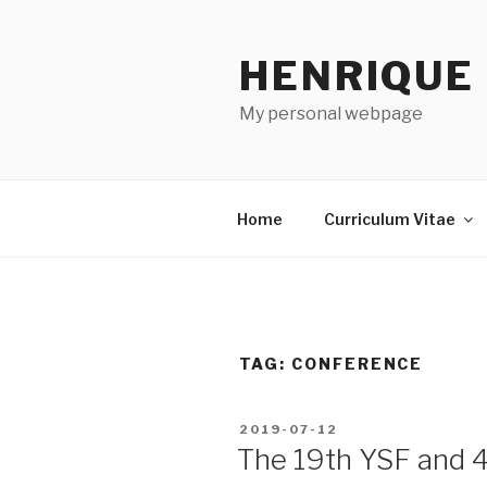
Skip
to
HENRIQUE
content
My personal webpage
Home
Curriculum Vitae
TAG:
CONFERENCE
POSTED
2019-07-12
ON
The 19th YSF and 