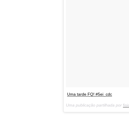
Uma tarde FQ! #5ei_cdc
Uma publicação partilhada por
fis