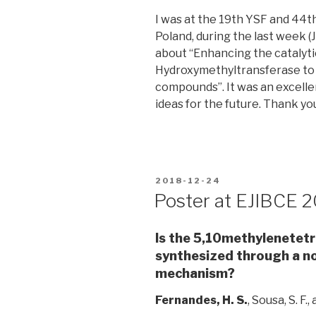
I was at the 19th YSF and 44
Poland, during the last week (
about “Enhancing the catalyti
Hydroxymethyltransferase to
compounds”. It was an excell
ideas for the future. Thank yo
POSTED
2018-12-24
ON
Poster at EJIBCE 
Is the 5,10methylenetet
synthesized through a n
mechanism?
Fernandes, H. S.
, Sousa, S. F.,