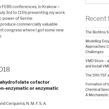
th FEBS conferences, in Krakow –
July 3rd to 11th) presenting my work
Recent 
c power of Serine
 produce commercially valuable
ent congress where I got some new
The Biofilms S
u
Modelling En
Approaches: C
Challenges
VMD Store – a
and Install V
2018
The 19th YSF 
rahydrofolate cofactor
Formation of U
on-enzymatic or enzymatic
Chemical Spec
A Mechanistic
 and Cerqueira, N. M. F. S. A.