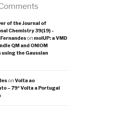
 Comments
er of the Journal of
al Chemistry 39(19) -
 Fernandes
on
molUP: a VMD
handle QM and ONIOM
s using the Gaussian
des
on
Volta ao
o – 79ª Volta a Portugal
a