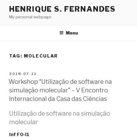
Skip
HENRIQUE S. FERNANDES
to
My personal webpage
content
Menu
TAG:
MOLECULAR
POSTED
2018-07-11
ON
Workshop “Utilização de software na
simulação molecular” – V Encontro
Internacional da Casa das Ciências
Utilização de software na simulação
molecular
Inf F0-I1