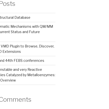
Posts
tructural Database
zymatic Mechanisms with QM/MM
urrent Status and Future
 VMD Plugin to Browse, Discover,
MD Extensions
and 44th FEBS conferences
nstable and very Reactive
ies Catalyzed by Metalloenzymes:
 Overview
 Comments