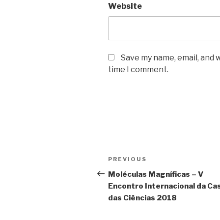
Website
Save my name, email, and w
time I comment.
Post
Previous
PREVIOUS
navigation
Post
Moléculas Magníficas – V
Encontro Internacional da Ca
das Ciências 2018