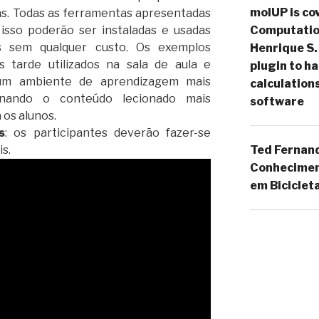
molUP is cov
as. Todas as ferramentas apresentadas
 isso poderão ser instaladas e usadas
Computation
s sem qualquer custo. Os exemplos
Henrique S.
 tarde utilizados na sala de aula e
plugin to 
 um ambiente de aprendizagem mais
calculation
ornando o conteúdo lecionado mais
software
 os alunos.
s
: os participantes deverão fazer-se
s.
Ted Fernan
Conheciment
em Biciclet