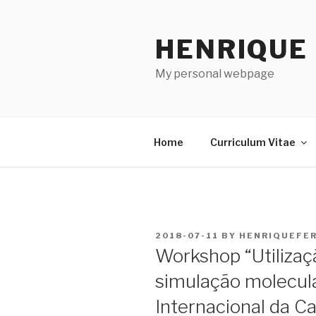
Skip
to
HENRIQUE
content
My personal webpage
Home
Curriculum Vitae
POSTED
2018-07-11
BY
HENRIQUEFE
ON
Workshop “Utilizaç
simulação molecula
Internacional da C