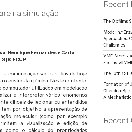
Recent 
ware na simulação
The Biofilms S
Modelling En
Approaches: C
Challenges
sa, Henrique Fernandes e Carla
VMD Store – a
do DQB-FCUP
and Install V
The 19th YSF 
o e comunicação são nos dias de hoje
a o ensino da química. Neste contexto,
Formation of U
e computador utilizados em modelação
Chemical Spec
alizar e interpretar vários fenómenos
A Mechanistic
te difíceis de lecionar ou entendidos
p tem por objetivo a apresentação de
lação molecular (como por exemplo
Recent
mitem a visualização e edição de
em como o cálculo de propriedades