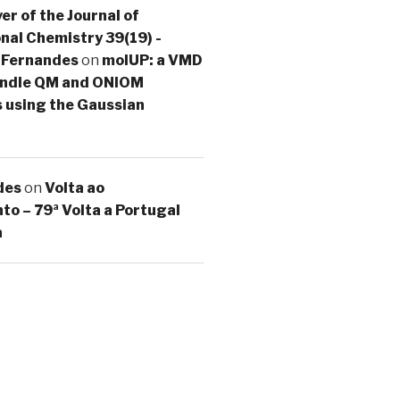
er of the Journal of
al Chemistry 39(19) -
 Fernandes
on
molUP: a VMD
handle QM and ONIOM
s using the Gaussian
des
on
Volta ao
o – 79ª Volta a Portugal
a