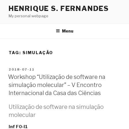
Skip
HENRIQUE S. FERNANDES
to
My personal webpage
content
Menu
TAG:
SIMULAÇÃO
POSTED
2018-07-11
ON
Workshop “Utilização de software na
simulação molecular” – V Encontro
Internacional da Casa das Ciências
Utilização de software na simulação
molecular
Inf F0-I1