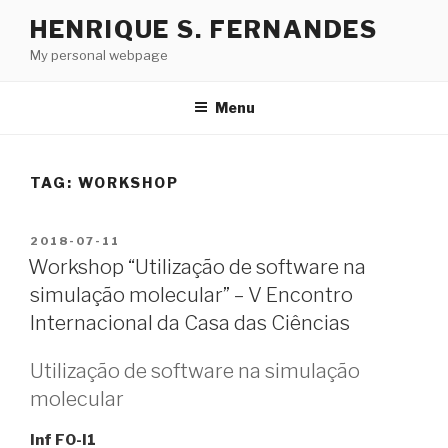
Skip
HENRIQUE S. FERNANDES
to
My personal webpage
content
Menu
TAG:
WORKSHOP
POSTED
2018-07-11
ON
Workshop “Utilização de software na
simulação molecular” – V Encontro
Internacional da Casa das Ciências
Utilização de software na simulação
molecular
Inf F0-I1